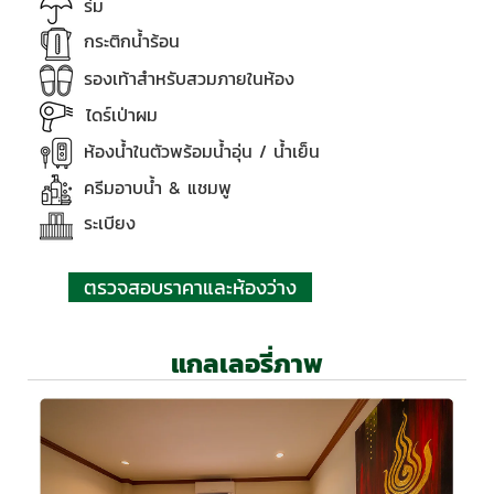
ร่ม
กระติกน้ำร้อน
รองเท้าสำหรับสวมภายในห้อง
ไดร์
เป่าผม
ห้องน้ำในตัวพร้อมน้ำอุ่น / น้ำเย็น
ครีมอาบน้ำ & แชมพู
ระเบียง
ตรวจสอบราคาและห้องว่าง
แกลเลอรี่ภาพ