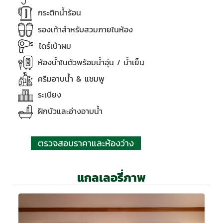
กระติกน้ำร้อน
รองเท้าสำหรับสวมภายในห้อง
ไดร์
เป่าผม
ห้องน้ำในตัวพร้อมน้ำอุ่น / น้ำเย็น
ครีมอาบน้ำ & แชมพู
ระเบียง
ฝักบัวและอ่างอาบน้ำ
ตรวจสอบราคาและห้องว่าง
แกลเลอรี่ภาพ