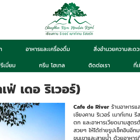
ก
อาหารและเครื่องดื่ม
สิ่งอำนวยความสะด
รีเมี่ยม
กรีน โฮเทล
ติดต่อเรา
ที่
ฟ่ เดอ ริเวอร์)
Cafe de River
ร้านอาหารและ
เชียงคาน ริเวอร์ เมาท์เทน ร
ตก และอาหารเวียดนามสูตรต้นต
สวยๆ ให้ได้ถ่ายรูปเช็คอินอ
ขุนเขาและสายน้ำ ด้วยอาหารที่