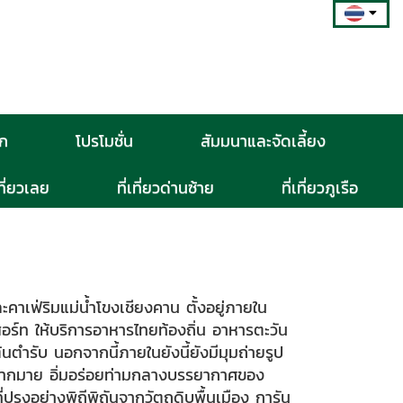
วก
โปรโมชั่น
สัมมนาและจัดเลี้ยง
เที่ยวเลย
ที่เที่ยวด่านซ้าย
ที่เที่ยวภูเรือ
คาเฟ่ริมแม่น้ำโขงเชียงคาน ตั้งอยู่ภายใน
ีสอร์ท ให้บริการอาหารไทยท้องถิ่น อาหารตะวัน
ำรับ นอกจากนี้ภายในยังนี้ยังมีมุมถ่ายรูป
ีกมากมาย อิ่มอร่อยท่ามกลางบรรยากาศของ
ปรุงอย่างพิถีพิถันจากวัตถุดิบพื้นเมือง การัน