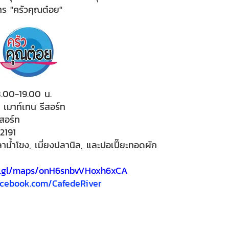
ร "ครัวคุณต๋อย"
8.00-19.00 น.
 เมาท์เทน รีสอร์ท
สอร์ท
2191
ลาน้ำโขง, เมี่ยงปลานิล, และปอเปี๊ยะทอดผัก
oo.gl/maps/onH6snbvVHoxh6xCA
acebook.com/CafedeRiver