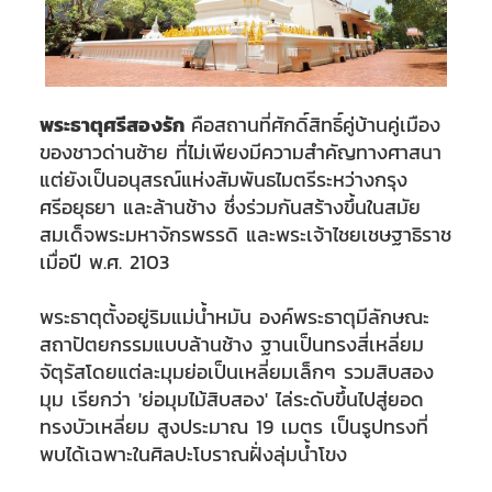
พระธาตุศรีสองรัก
คือสถานที่ศักดิ์สิทธิ์คู่บ้านคู่เมือง
ของชาวด่านซ้าย ที่ไม่เพียงมีความสำคัญทางศาสนา
แต่ยังเป็นอนุสรณ์แห่งสัมพันธไมตรีระหว่างกรุง
ศรีอยุธยา และล้านช้าง ซึ่งร่วมกันสร้างขึ้นในสมัย
สมเด็จพระมหาจักรพรรดิ และพระเจ้าไชยเชษฐาธิราช
เมื่อปี พ.ศ. 2103
พระธาตุตั้งอยู่ริมแม่น้ำหมัน องค์พระธาตุมีลักษณะ
สถาปัตยกรรมแบบล้านช้าง ฐานเป็นทรงสี่เหลี่ยม
จัตุรัสโดยแต่ละมุมย่อเป็นเหลี่ยมเล็กๆ รวมสิบสอง
มุม เรียกว่า 'ย่อมุมไม้สิบสอง' ไล่ระดับขึ้นไปสู่ยอด
ทรงบัวเหลี่ยม สูงประมาณ 19 เมตร เป็นรูปทรงที่
พบได้เฉพาะในศิลปะโบราณฝั่งลุ่มน้ำโขง