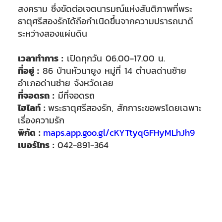
สงคราม ซึ่งขัดต่อเจตนารมณ์แห่งสันติภาพที่พระ
ธาตุศรีสองรักได้ถือกำเนิดขึ้นจากความปรารถนาดี
ระหว่างสองแผ่นดิน
เวลาทำการ :
เปิดทุกวัน 06.00-17.00 น.
ที่อยู่ :
86 บ้านหัวนายูง หมู่ที่ 14 ตำบลด่านซ้าย
อำเภอด่านซ่าย จังหวัดเลย
ที่จอดรถ :
มีที่จอดรถ
ไฮไลท์ :
พระธาตุศรีสองรัก
, สักการะขอพรโดยเฉพาะ
เรื่องความรัก
พิกัด
:
maps.app.goo.gl/cKYTtyqGFHyMLhJh9
เบอร์โทร :
042-891-364