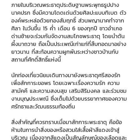
ภายในบริเวณพระธาตุประดิษฐานพระพุทธรูปปาง
นาคปรก ซึ่งมีความโดดเด่นด้วยศิลปะแบบทิเบต ตัว
องค์พระหล่อด้วยทองสัมฤทธิ์ ส่วนพญานาคทำจาก
ศิลา ในวันขึ้น 15 ค่ำ เดือน 6 ของทุกปี ชาวอำเภอ
ด่านซ้ายจะร่วมกันจัดงานสมโภชพระธาตุ โดยนำต้น
ผึ้งมาถวาย ถือเป็นประเพณีเก่าแก่ที่สืบทอดมาอย่าง
ยาวนาน ที่สะท้อนความผูกพันระหว่างชาวบ้านกับ
สถานที่ศักดิ์สิทธิ์แห่งนี้
นักท่องเที่ยวนิยมเดินทางมายังพระธาตุศรีสองรัก
เพื่อสักการะขอพร โดยเฉพาะเรื่องความรัก ความ
สามัคคี และความสงบสุข เสริมสิริมงคล และร่วมชม
งานบุญประเพณี ซึ่งเต็มไปด้วยบรรยากาศของความ
ศรัทธาและวัฒนธรรมท้องถิ่น
สิ่งสำคัญที่ควรทราบเมื่อมาสักการะพระธาตุ คือข้อ
ห้ามในการนำสิ่งของหรือสวมใส่เสื้อผ้าสีแดงเข้าสู่
บริเวณ เนื่องจากสีแดงเป็นสัญลักษณ์ของเลือดและ