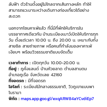
ลับฟ้า ตัวร้านตั้งอยู่ไม่ไกลจากเส้นทางหลัก ทำให้
สามารถแวะมาระหว่างเดินทางท่องเที่ยวได้อย่าง
สะดวก
นอกจากโซนคาเฟ่แล้ว ที่นี่มีที่พักให้บริการใน
บรรยากาศเดียวกัน
บ้านระเบียงเมาว์เปิดให้บริการทุก
วัน ตั้งแต่เวลา 10.00 น. ถึง 20.00 น. เหมาะกับทั้ง
สายชิล สายถ่ายภาพ หรือคนที่กำลังมองหาคาเฟ่
เงียบๆ พร้อมวิวธรรมชาติแบบจัดเต็ม
เวลาทำการ :
เปิดทุกวัน 10.00-20.00 น.
ที่อยู่ :
ภูคั่งแลนด์ บ้านห้วยลาด ตำบลสานตม
อำเภอภูเรือ จังหวัดเลย 42160
ที่จอดรถ :
มีที่จอดรถ
ไฮไลท์ :
ระเบียงไม้กลางธรรมชาติ, วิวภูเขาแบบพา
โนรามา
พิกัด :
maps.app.goo.gl/exqARW84aYCvdiEp7