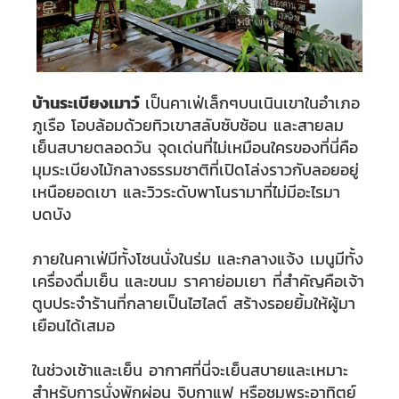
บ้านระเบียงเมาว์
เป็นคาเฟ่เล็กๆบนเนินเขาในอำเภอ
ภูเรือ โอบล้อมด้วยทิวเขาสลับซับซ้อน และสายลม
เย็นสบายตลอดวัน จุดเด่นที่ไม่เหมือนใครของที่นี่คือ
มุมระเบียงไม้กลางธรรมชาติที่เปิดโล่งราวกับลอยอยู่
เหนือยอดเขา และวิวระดับพาโนรามาที่ไม่มีอะไรมา
บดบัง
ภายในคาเฟ่มีทั้งโซนนั่งในร่ม และกลางแจ้ง เมนูมีทั้ง
เครื่องดื่มเย็น และขนม ราคาย่อมเยา ที่สำคัญคือเจ้า
ตูบประจำร้านที่กลายเป็นไฮไลต์ สร้างรอยยิ้มให้ผู้มา
เยือนได้เสมอ
ในช่วงเช้าและเย็น อากาศที่นี่จะเย็นสบายและเหมาะ
สำหรับการนั่งพักผ่อน จิบกาแฟ หรือชมพระอาทิตย์