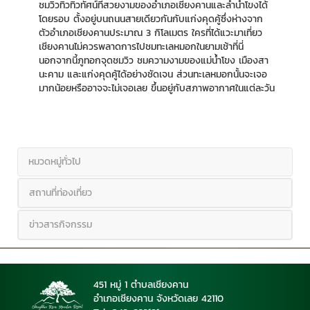
ชมวิวทิวทิวทัศน์ที่สวยงามของอำเภอเชียงคานและลำน้ำโขงได้
โดยรอบ ตั้งอยู่บนถนนสายเดียวกันกับแก่งคุดคู้ซึ่งห่างจาก
ตัวอำเภอเชียงคานประมาณ 3 กิโลเมตร ใครที่ได้แวะมาเที่ยว
เชียงคานไม่ควรพลาดการไปชมทะเลหมอกในยามเช้าที่นี่
นอกจากนี้ภูทอกจุดชมวิว ชมความงามของแม่น้ำโขง เมืองสา
นะคาม และแก่งคุดคู้ได้อย่างชัดเจน ส่วนทะเลหมอกนั้นจะเจอ
มากน้อยหรืออาจจะไม่เจอเลย ขึ้นอยู่กับสภาพอากาศในแต่ละวัน
หมวดหมู่ทั่วไป
สถานที่ท่องเที่ยว
ข่าวสารกิจกรรม
451 หมู่ 1 ตำบลเชียงคาน
อำเภอเชียงคาน จังหวัดเลย 42110